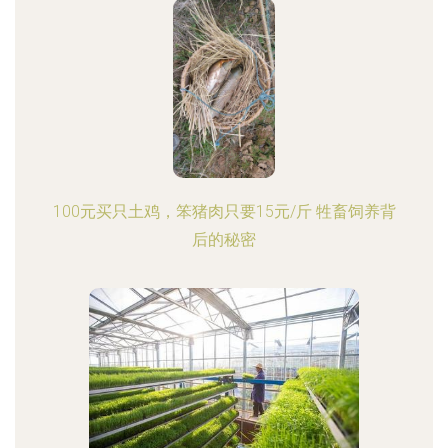
通渭县区域规划之中，\
100元买只土鸡，笨猪肉只要15元/斤 牲畜饲养背
后的秘密