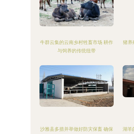
牛群云集的云南乡村牲畜市场 耕作
猪养
与饲养的传统纽带
沙雅县多措并举做好防灾保畜 确保
湖羊