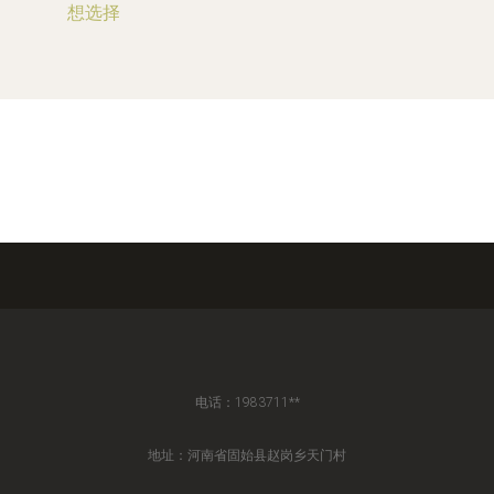
想选择
电话：1983711**
地址：河南省固始县赵岗乡天门村