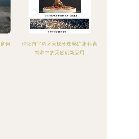
牲畜饲
信阳市平桥区天梯珍珠岩矿业 牲畜
饲养中的天然创新应用