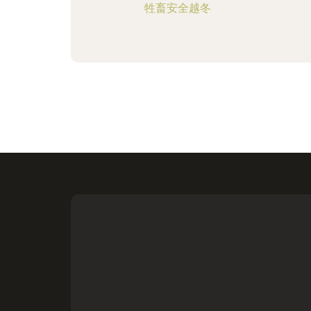
牲畜安全越冬