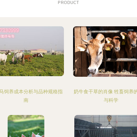
PRODUCT
马饲养成本分析与品种规格指
奶牛食干草的肖像 牲畜饲养
南
与科学