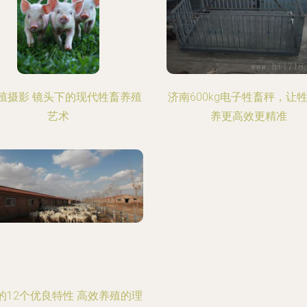
殖摄影 镜头下的现代牲畜养殖
济南600kg电子牲畜秤，让
艺术
养更高效更精准
的12个优良特性 高效养殖的理