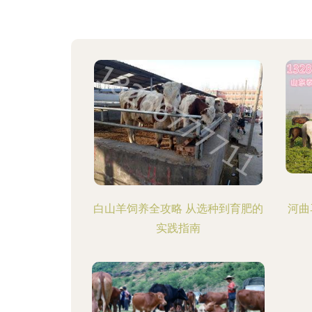
白山羊饲养全攻略 从选种到育肥的
河曲
实践指南