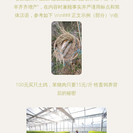
羊齐齐增产”，在内容时兼顾事实并严谨用标点和简
体汉语，参考如下 \n\n### 正文示例（部分）\n在
通渭县区域规划之中，\
100元买只土鸡，笨猪肉只要15元/斤 牲畜饲养背
后的秘密