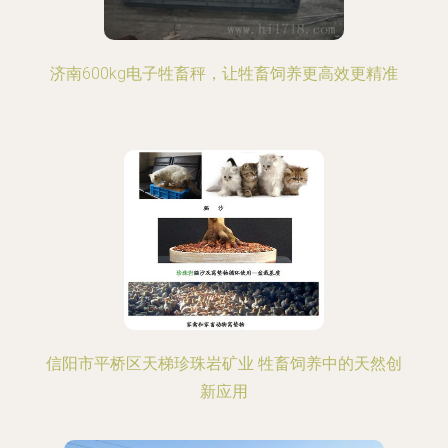
济南600kg电子牲畜秤，让牲畜饲养更高效更精准
信阳市平桥区天梯珍珠岩矿业 牲畜饲养中的天然创
新应用