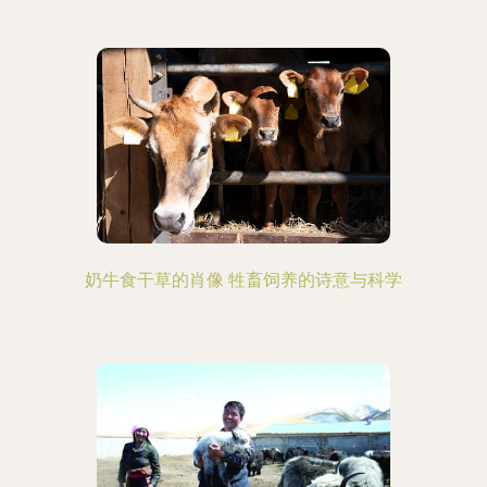
奶牛食干草的肖像 牲畜饲养的诗意与科学