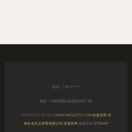
电话：1983711**
地址：河南省固始县赵岗乡天门村
COPYRIGHT © 2026
WWW.HNCLSTYZ.COM
牲畜饲养
河
南长龙生态养殖有限公司
牲畜饲养
版权所有
SITEMAP