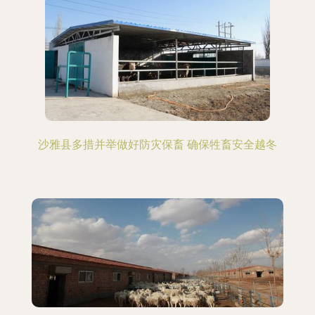
沙雅县多措并举做好防灾保畜 确保牲畜安全越冬