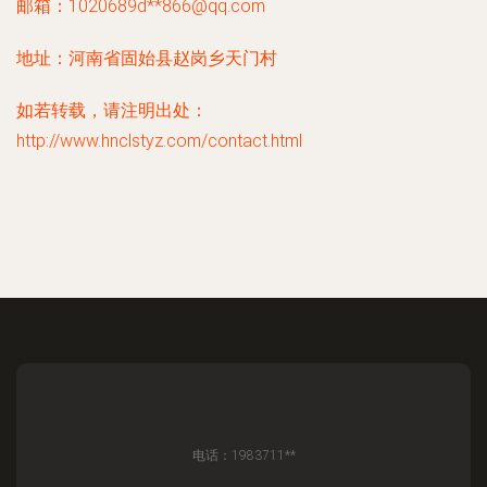
邮箱：1020689d**
866@qq.com
地址：河南省固始县赵岗乡天门村
如若转载，请注明出处：
http://www.hnclstyz.com/contact.html
电话：1983711**