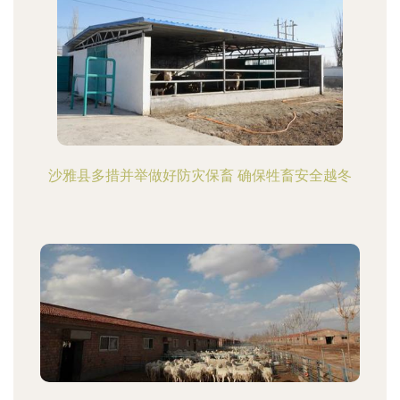
沙雅县多措并举做好防灾保畜 确保牲畜安全越冬