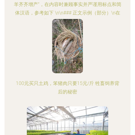
羊齐齐增产”，在内容时兼顾事实并严谨用标点和简
体汉语，参考如下 \n\n### 正文示例（部分）\n在
通渭县区域规划之中，\
100元买只土鸡，笨猪肉只要15元/斤 牲畜饲养背
后的秘密