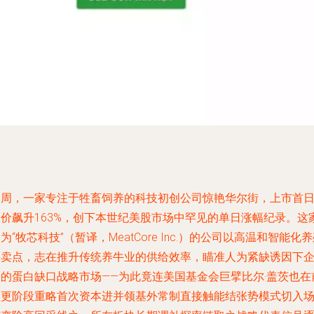
本周，一家专注于牲畜饲养的科技初创公司惊艳华尔街，上市首
股价飙升163%，创下本世纪美股市场中罕见的单日涨幅纪录。这
为“牧芯科技”（暂译，MeatCore Inc.）的公司以高温和智能化
为卖点，志在推升传统养牛业的供给效率，瞄准人为紧缺诱因下
高的蛋白缺口战略市场——为此竟连美国基金会巨擘比尔·盖茨也在
置更阶段重略首次资本进并领基外常制直接触能结张势模式切入