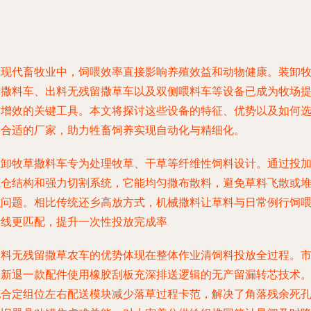
在现代畜牧业中，饲喂效率直接影响养殖效益和动物健康。装卸
草撒料车、出料无残留撒草车以及双侧喂料车等设备已成为牧场
质增效的关键工具。本文将探讨这些设备的特征、优势以及如何
择合适的厂家，助力牲畜饲养实现自动化与精细化。
装卸牧草撒料车专为处理牧草、干草等纤维性饲料设计。通过投
底仓结构和强力切割系统，它能均匀撒布散料，避免草料飞散或
积问题。相比传统还乡高放方式，机械撒料让草料与日常例行饲
曲线更匹配，提升一次性投放完成率.
出料无残留撒草农车的优势体现在整体作业清饲料投放全过程。
场新退一款配件使用橡胶刮板充深排送逻辑的无产留漏转芯技术
配合定组位左右配送模块减少落草过程卡范，解决了角落残余死