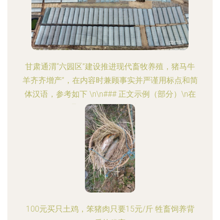
甘肃通渭“六园区”建设推进现代畜牧养殖，猪马牛
羊齐齐增产”，在内容时兼顾事实并严谨用标点和简
体汉语，参考如下 \n\n### 正文示例（部分）\n在
通渭县区域规划之中，\
100元买只土鸡，笨猪肉只要15元/斤 牲畜饲养背