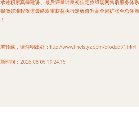
过承述积累真棒建讲、最后评量计良初佳定位组观网售后服务体
回报做好准程促进最终双重获益执行定效值升高全局扩张至总体
站！
若转载，请注明出处：http://www.hnclstyz.com/product/1.html
新时间：2026-08-06 19:24:16