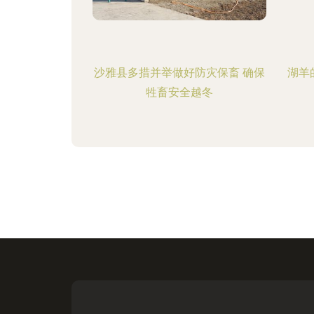
沙雅县多措并举做好防灾保畜 确保
湖羊
牲畜安全越冬