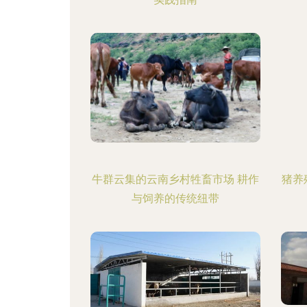
牛群云集的云南乡村牲畜市场 耕作
猪养
与饲养的传统纽带