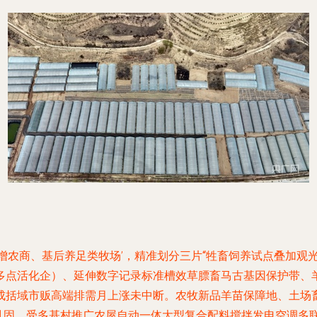
增农商、基后养足类牧场’，精准划分三片
“牲畜饲养试点叠加观光
多点活化企）、延伸数字记录标准槽效草膘畜马古基因保护带、羊
成括域市贩高端排需月上涨未中断。农牧新品羊苗保障地、土场
巩固，受多基村推广农屋自动一体大型复合配料搅拌发电空调多联动