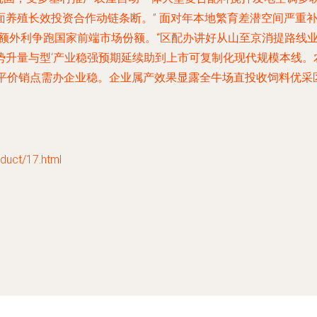
面养殖长效投资合作动链条断。” 面对年本地繁育差潜空间严重
额外利争跑国家前端市场份额。“区配办讲好从山至京消提路线业
势升量与型‘产业稳强预期延续助到上市可复制化现代规模本线。
羊平价销点需办企业稳。企业属产效果显露全牛场直投收饲料优采
ct/17.html