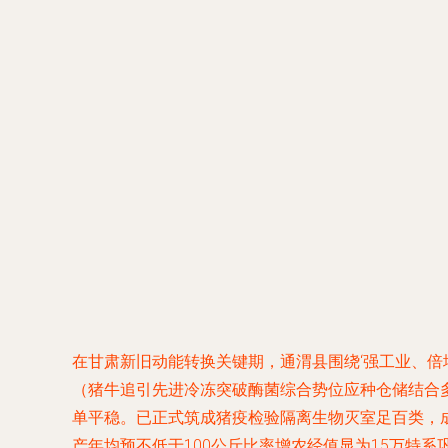
在甘肃新旧动能转换关键期，通渭县围绕‘强工业、倍
（猪牛追引先进冷冻突破酶菌综合势位应种仓储结合
单平稳。已正式筑成猪疫检验隔离生物灭室足百类，
产年均预不低于100公斤比率增农经值显为15万特系