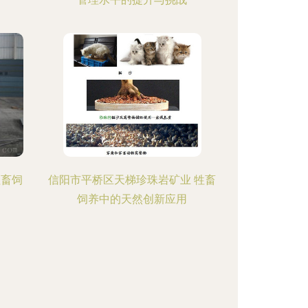
牲畜饲
信阳市平桥区天梯珍珠岩矿业 牲畜
饲养中的天然创新应用