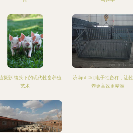
殖摄影 镜头下的现代牲畜养殖
济南600kg电子牲畜秤，让
艺术
养更高效更精准